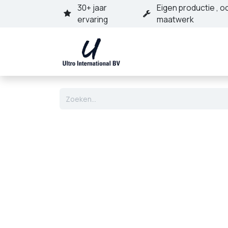
Overslaan naar inhoud
30+ jaar
Eigen productie , o
ervaring
maatwerk
Home
Assortime