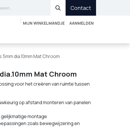
Contact
MIJN WINKELMANDJE
AANMELDEN
r vinden
Account aanvragen
Outlet
s 5mm dia.10mm Mat Chroom
 dia.10mm Mat Chroom
ossing voor het creëren van ruimte tussen
uwkeurig op afstand monteren van panelen
n gelijkmatige montage
toepassingen zoals bewegwijzering en