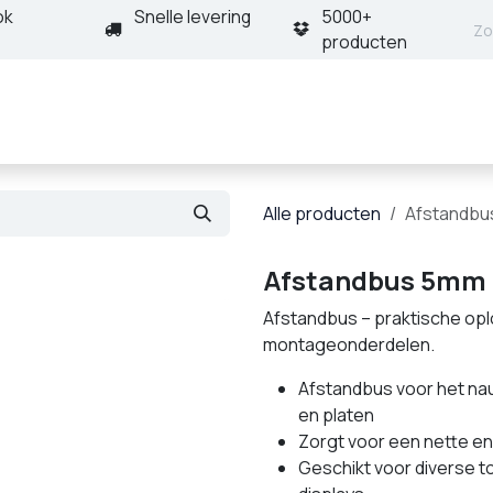
ok
Snelle levering
5000+
producten
nt
Producten
Oplossingen
Projecten
Deale
Alle producten
Afstandbu
Afstandbus 5mm
Afstandbus – praktische opl
montageonderdelen.
Afstandbus voor het na
en platen
Zorgt voor een nette e
Geschikt voor diverse 