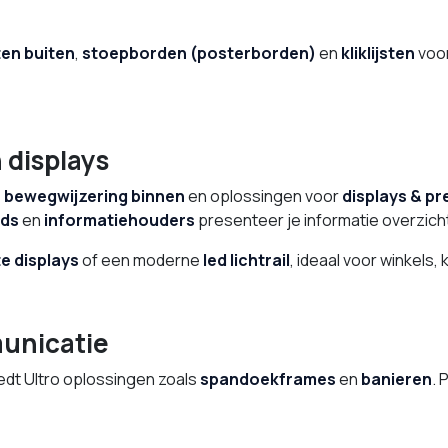
en buiten
,
stoepborden (posterborden)
en
kliklijsten
voor
 displays
e
bewegwijzering binnen
en oplossingen voor
displays & pr
rds
en
informatiehouders
presenteer je informatie overzicht
te displays
of een moderne
led lichtrail
, ideaal voor winkels
unicatie
edt Ultro oplossingen zoals
spandoekframes
en
banieren
. 