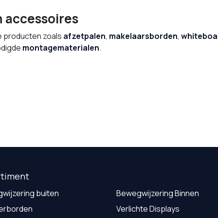
 accessoires
e producten zoals
afzetpalen
,
makelaarsborden
,
whiteboa
nodigde
montagematerialen
.
rtiment
wijzering buiten
Bewegwijzering Binnen
erborden
Verlichte Displays