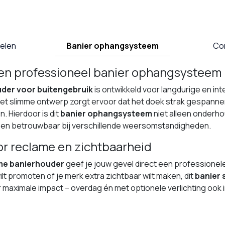
elen
Banier ophangsysteem
Co
en professioneel banier ophangsysteem
der voor buitengebruik
is ontwikkeld voor langdurige en in
et slimme ontwerp zorgt ervoor dat het doek strak gespannen 
. Hierdoor is dit
banier ophangsysteem
niet alleen onderh
g en betrouwbaar bij verschillende weersomstandigheden.
or reclame en zichtbaarheid
me banierhouder
geef je jouw gevel direct een professionele 
ilt promoten of je merk extra zichtbaar wilt maken, dit
banier
 maximale impact – overdag én met optionele verlichting ook 