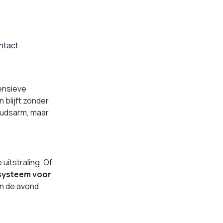
ntact
tensieve
blijft zonder
oudsarm, maar
uitstraling. Of
 systeem voor
in de avond.