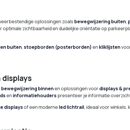
 weerbestendige oplossingen zoals
bewegwijzering buiten
,
 optimale zichtbaarheid en duidelijke oriëntatie op parkeerp
en buiten
,
stoepborden (posterborden)
en
kliklijsten
voor
 displays
e
bewegwijzering binnen
en oplossingen voor
displays & pr
rds
en
informatiehouders
presenteer je informatie overzicht
te displays
of een moderne
led lichtrail
, ideaal voor winkels