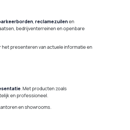
parkeerborden
,
reclamezuilen
en
laatsen, bedrijventerreinen en openbare
 het presenteren van actuele informatie en
esentatie
. Met producten zoals
elijk en professioneel.
, kantoren en showrooms.