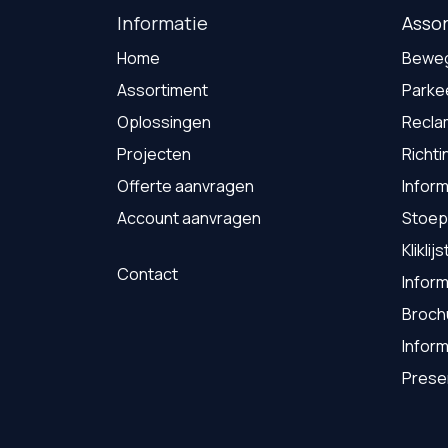
Informatie
Asso
Home
Beweg
Assortiment
Parke
Oplossingen
Recla
Projecten
Richti
Offerte aanvragen
Inform
Account aanvragen
Stoep
Kliklij
Contact
Infor
Broch
Infor
Prese