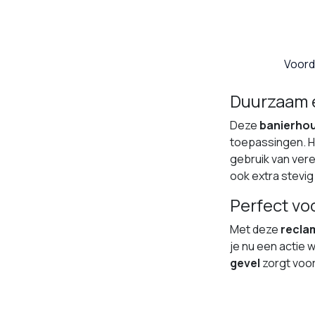
Voord
Duurzaam 
Deze
banierhou
toepassingen. H
gebruik van veren
ook extra stevi
Perfect vo
Met deze
recla
je nu een actie w
gevel
zorgt voor