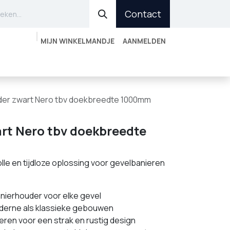
Contact
MIJN WINKELMANDJE
AANMELDEN
r vinden
Account aanvragen
Outlet
der zwart Nero tbv doekbreedte 1000mm
rt Nero tbv doekbreedte
olle en tijdloze oplossing voor gevelbanieren
nierhouder voor elke gevel
derne als klassieke gebouwen
ren voor een strak en rustig design