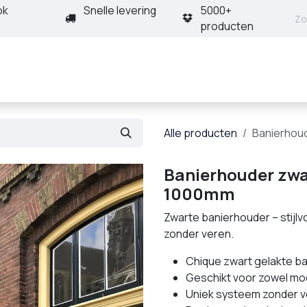
ok
Snelle levering
5000+
producten
nt
Producten
Oplossingen
Projecten
Deale
Alle producten
Banierhou
Banierhouder zwa
1000mm
Zwarte banierhouder – stijlv
zonder veren.
Chique zwart gelakte ba
Geschikt voor zowel mo
Uniek systeem zonder ve