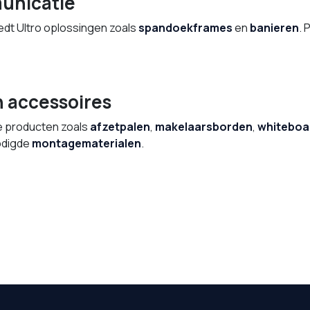
unicatie
edt Ultro oplossingen zoals
spandoekframes
en
banieren
. 
 accessoires
e producten zoals
afzetpalen
,
makelaarsborden
,
whiteboa
nodigde
montagematerialen
.