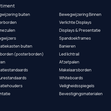
rtiment
wijzering buiten
Bewegwijzering Binnen
erborden
Verlichte Displays
mezuilen
Displays & Presentatie
ngwijzers
Spandoekframes
atiekasten buiten
Banieren
borden (posterborden)
Led lichtrail
sten
Afzetpalen
matiestandaards
Makelaarsborden
urestandaards
Whiteboards
matiehouders
Veiligheidsspiegels
ntatie
Bevestigingsmaterialen