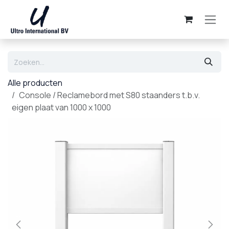
Overslaan naar inhoud
Alle producten
Console / Reclamebord met S80 staanders t.b.v.
eigen plaat van 1000 x 1000