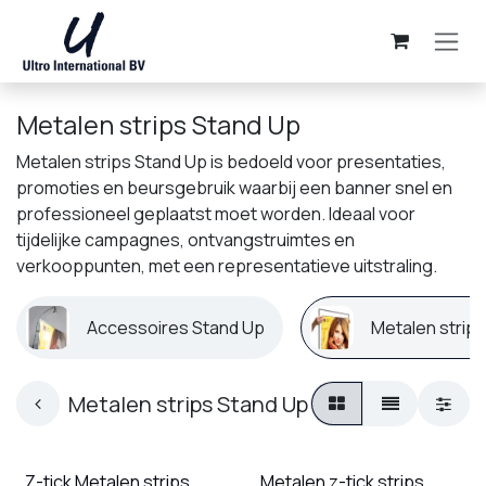
Overslaan naar inhoud
Metalen strips Stand Up
Metalen strips Stand Up is bedoeld voor presentaties,
promoties en beursgebruik waarbij een banner snel en
professioneel geplaatst moet worden. Ideaal voor
tijdelijke campagnes, ontvangstruimtes en
verkooppunten, met een representatieve uitstraling.
Accessoires Stand Up
Metalen strip
Metalen strips Stand Up
Z-tick Metalen strips
Metalen z-tick strips